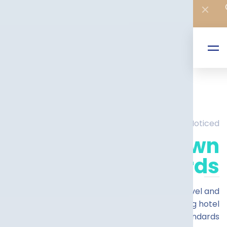
CELEBRATING ONYX'S 60TH
ANNIVERSARY
Book
Good Vibes This Good Get Noticed
OZO George Town
Penang Awards
Recipients of the world’s leading travel and
hospitality accolades, our award-winning hotel
consistently showcase the high standards.